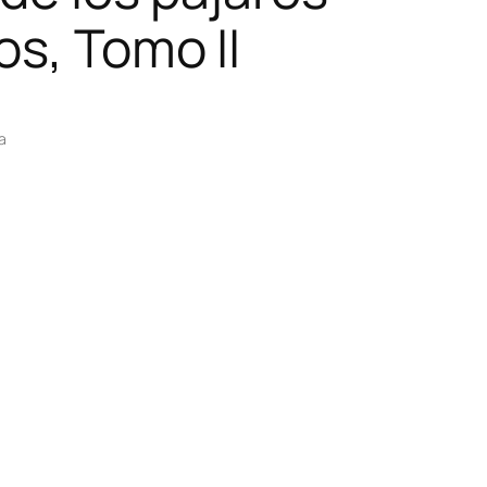
os, Tomo II
a