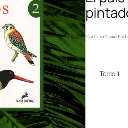
pintad
Escrito por
Gabriel Roch
Tomo II