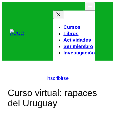
Skip
to
content
Cursos
Libros
Actividades
Ser miembro
Investigación
Inscribirse
Curso virtual: rapaces
del Uruguay