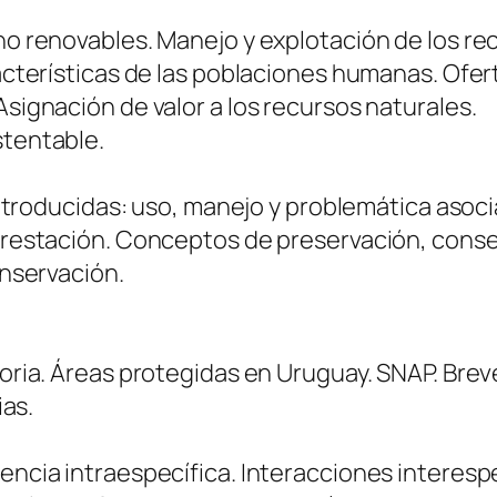
no renovables. Manejo y explotación de los re
acterísticas de las poblaciones humanas. Ofer
signación de valor a los recursos naturales.
stentable.
introducidas: uso, manejo y problemática asoci
orestación. Conceptos de preservación, conse
onservación.
oria. Áreas protegidas en Uruguay. SNAP. Bre
ias.
ncia intraespecífica. Interacciones interespe