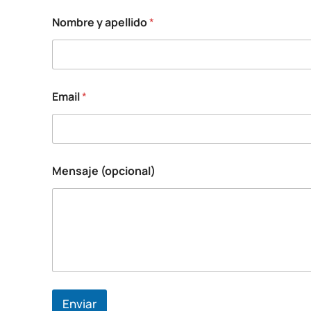
a
Nombre y apellido
*
p
e
l
l
i
d
Email
*
o
E
m
a
i
l
Mensaje (opcional)
y
Enviar