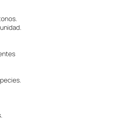
tonos.
munidad.
nentes
species.
.