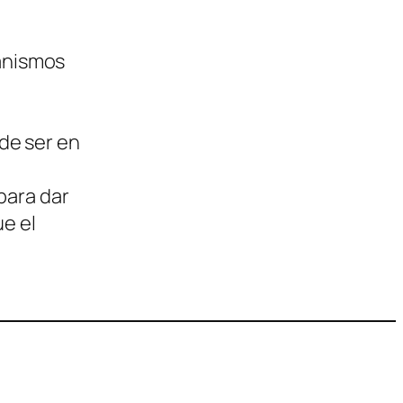
anismos
 de ser en
.
para dar
ue el