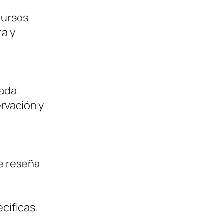
cursos
ta y
ada.
rvación y
ve reseña
cíficas.