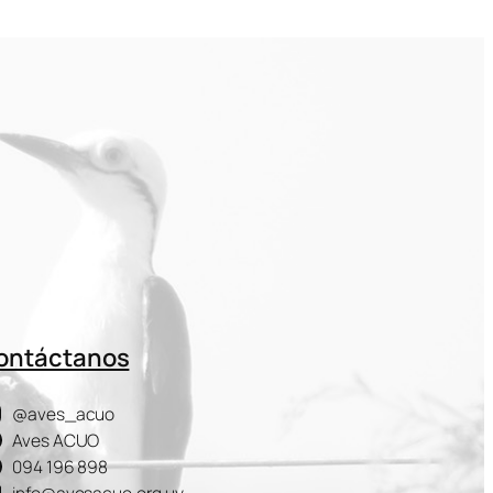
ontáctanos
@aves_acuo
Aves ACUO
094 196 898